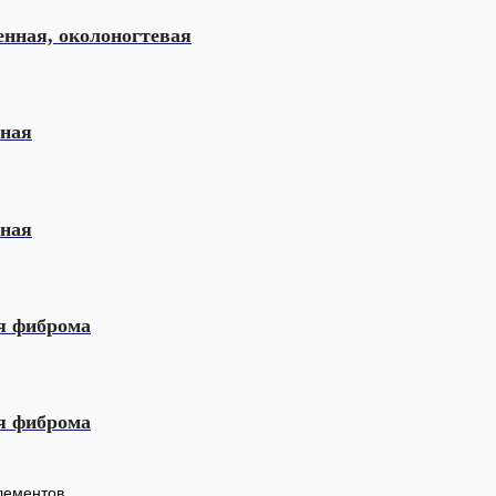
нная, околоногтевая
рная
рная
я фиброма
я фиброма
элементов