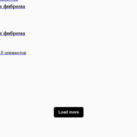
я фиброма
я фиброма
10 элементов
Load more