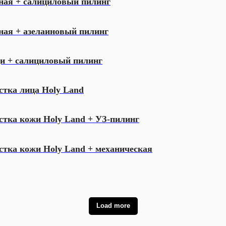
ная + салициловый пилинг
ная + азелаиновый пилинг
ди + салициловый пилинг
стка лица Holy Land
стка кожи Holy Land + УЗ-пилинг
тка кожи Holy Land + механическая
Load more