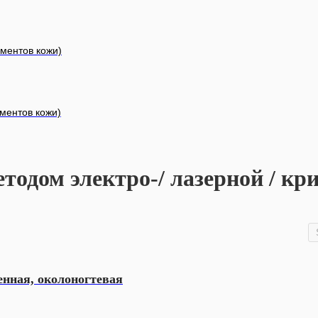
ементов кожи)
ементов кожи)
етодом электро-/ лазерной / к
нная, околоногтевая