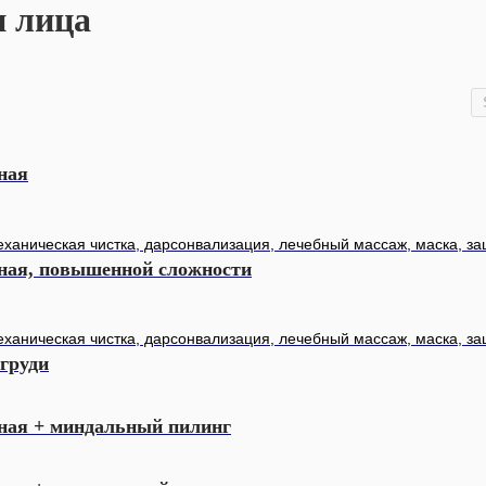
и лица
ная
еханическая чистка, дарсонвализация, лечебный массаж, маска, з
бная, повышенной сложности
еханическая чистка, дарсонвализация, лечебный массаж, маска, з
груди
бная + миндальный пилинг